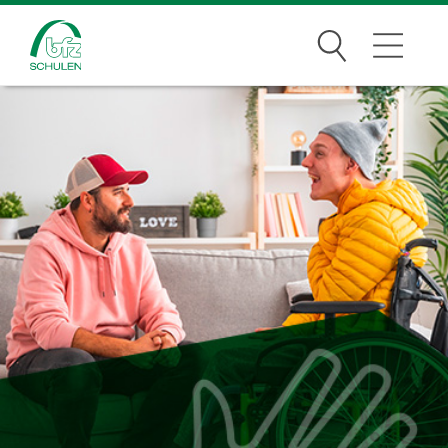
Suchen
Traumberufe
Wer wir sind
Infos
Jobs
Standorte
News Archiv